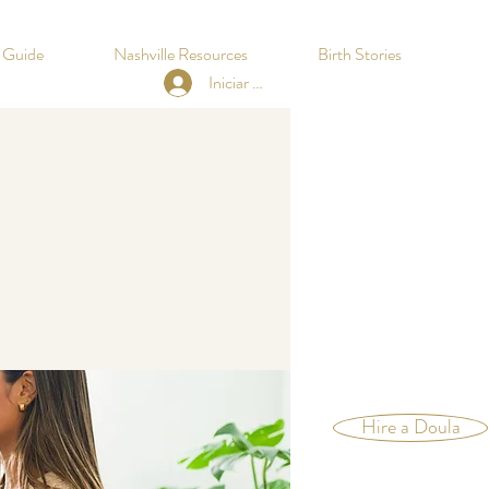
h Guide
Nashville Resources
Birth Stories
Iniciar sesión
Hire a Doula