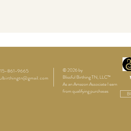
© 2026 by
 615-861-9665
Blissful Birthing TN, LLC™
fulbirthingtn@gmail.com
As an Amazon Associate I earn
from qualifying purchases
B