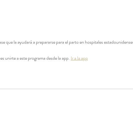
ase que la ayudará a prepararse para el parto en hospitales estadounidense
s unirte a este programa desde la app.
Ir a la app