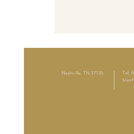
Tel:
Nashville, TN 37135
bliss