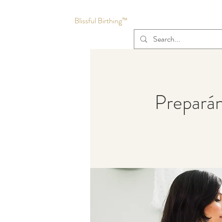
Blissful Birthing™
Preparán