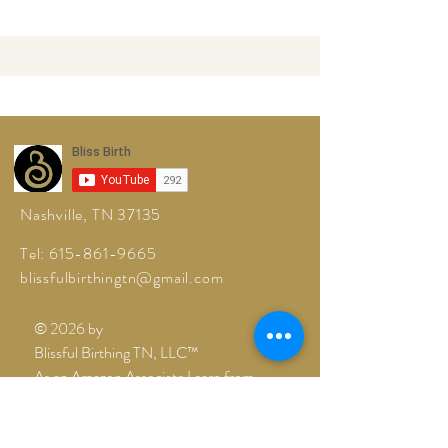
Nashville, TN 37135
Tel:
615-861-9665
blissfulbirthingtn@gmail.com
© 2026 by
Blissful Birthing TN, LLC™
As an Amazon Associate I earn from
qualifying purchases