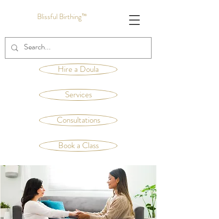
Blissful Birthing™
Hire a Doula
Services
Consultations
Book a Class