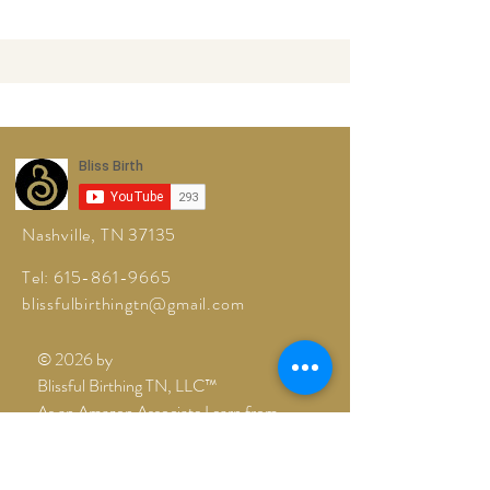
Nashville, TN 37135
Tel:
615-861-9665
blissfulbirthingtn@gmail.com
© 2026 by
Blissful Birthing TN, LLC™
As an Amazon Associate I earn from
qualifying purchases