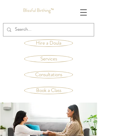
Blissful Birthing™
Hire a Doula
Services
Consultations
Book a Class